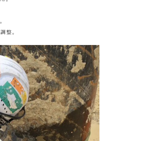
業。
な調整。